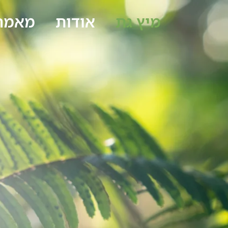
מיץ גת
אודות
מאמרי