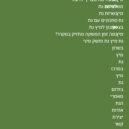
 גת
גת
 גת
נס
ם עם גת
ציונה
למיץ גת
מיץ גת
מן המשקה מחזיק במקרר?
רחובות
 וחשק מיני
מיץ
גת
חולון
מיץ גת
הרצליה
מיץ
גת
רעננה
מיץ
גת
כפר
סבא
מיץ גת