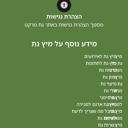
הצהרת נגישות
מסמך הצהרת נגישות באתר גת מרקט
מידע נוסף על מיץ גת
 לאירועים
מיץ
 לחתונות
גת
גת
תל
ת
אביב
גת
מיץ
גת
ני
ראשון
 אדום למכירה
לציון
 מה שצריך לדעת
מיץ
 גת
גת
 גת
נס