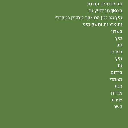
ם עם גת
ציונה
למיץ גת
מיץ גת
מן המשקה מחזיק במקרר?
רחובות
 וחשק מיני
מיץ
גת
חולון
מיץ גת
הרצליה
מיץ
גת
רעננה
מיץ
גת
כפר
סבא
מיץ גת
בנתניה
מיץ
גת