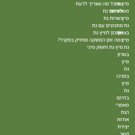
 מה שצריך לדעת
מיץ
 גת
גת
 גת
נס
ם עם גת
ציונה
למיץ גת
מיץ גת
מן המשקה מחזיק במקרר?
רחובות
 וחשק מיני
מיץ
גת
חולון
מיץ גת
הרצליה
מיץ
גת
רעננה
מיץ
גת
כפר
סבא
מיץ גת