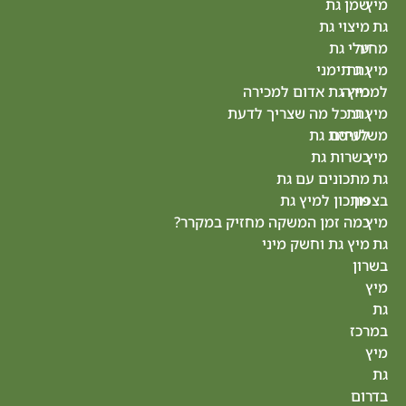
ת
אביב
גת
מיץ
גת
ני
ראשון
 אדום למכירה
לציון
 מה שצריך לדעת
מיץ
 גת
גת
 גת
נס
ם עם גת
ציונה
למיץ גת
מיץ גת
מן המשקה מחזיק במקרר?
רחובות
 וחשק מיני
מיץ
גת
חולון
מיץ גת
הרצליה
מיץ
גת
רעננה